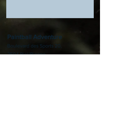
Paintball Adventure
Boulevard des Sports 20,
2504 Biel/Bienne
info@paintball-adventure.ch
Tél. :
+41 76 374 13 19
Horaires d'ouverture d’été*
Lundi
- Vendredi :
12h00-18h00
Samedi :
10h00
-17h00
Dimanche :
Fermé
*
Nous répondons au téléphone jusqu'à
18h00 du lundi au vendredi