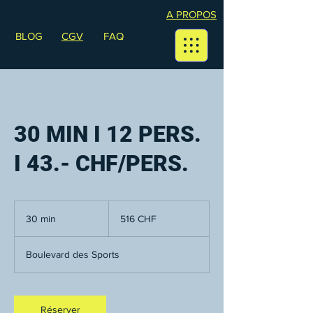
A PROPOS
BLOG
CGV
FAQ
30 MIN I 12 PERS.
I 43.- CHF/PERS.
516
francs
30 min
3
516 CHF
suisses
0
m
Boulevard des Sports
i
n
Réserver