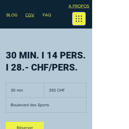
A PROPOS
BLOG
CGV
FAQ
30 MIN. I 14 PERS.
I 28.- CHF/PERS.
392
francs
30 min
3
392 CHF
suisses
0
m
Boulevard des Sports
i
n
Réserver