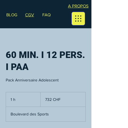
A PROPOS
BLOG
CGV
FAQ
60 MIN. I 12 PERS.
I PAA
Pack Anniversaire Adolescent
732
francs
1 h
1
732 CHF
suisses
Boulevard des Sports