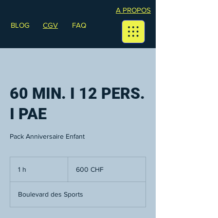
A PROPOS
BLOG
CGV
FAQ
60 MIN. I 12 PERS.
I PAE
Pack Anniversaire Enfant
600
francs
1 h
1
600 CHF
suisses
Boulevard des Sports