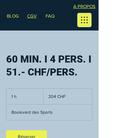
A PROPOS
BLOG
CGV
FAQ
60 MIN. I 4 PERS. I
51.- CHF/PERS.
204
francs
1 h
1
204 CHF
suisses
Boulevard des Sports
Réserver